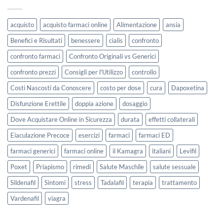
acquisto
acquisto farmaci online
Alimentazione
ansia
Benefici e Risultati
benessere
cialis
confronto
confronto farmaci
Confronto Originali vs Generici
confronto prezzi
Consigli per l'Utilizzo
controllo
Costi Nascosti da Conoscere
costo per dose
cura
Dapoxetina
Disfunzione Erettile
doppia azione
dosaggio
Dove Acquistare Online in Sicurezza
durata
effetti collaterali
Eiaculazione Precoce
esercizi
farmaci
farmaci ED
farmaci generici
farmaci online
il Kamagra
italiani
Levifil
Poxet
Priapismo
rimedi
Salute Maschile
salute sessuale
Sildenafil
Sintomi
stress
Tadalafil
terapia
trattamento
Vardenafil
viagra