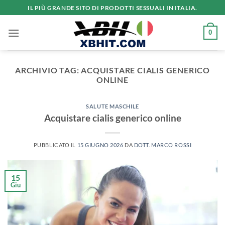
Salta
IL PIÙ GRANDE SITO DI PRODOTTI SESSUALI IN ITALIA.
ai
contenuti
0
ARCHIVIO TAG:
ACQUISTARE CIALIS GENERICO
ONLINE
SALUTE MASCHILE
Acquistare cialis generico online
PUBBLICATO IL
15 GIUGNO 2026
DA
DOTT. MARCO ROSSI
15
Giu