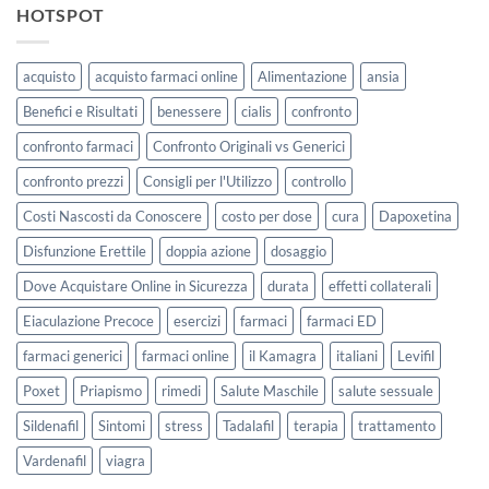
HOTSPOT
acquisto
acquisto farmaci online
Alimentazione
ansia
Benefici e Risultati
benessere
cialis
confronto
confronto farmaci
Confronto Originali vs Generici
confronto prezzi
Consigli per l'Utilizzo
controllo
Costi Nascosti da Conoscere
costo per dose
cura
Dapoxetina
Disfunzione Erettile
doppia azione
dosaggio
Dove Acquistare Online in Sicurezza
durata
effetti collaterali
Eiaculazione Precoce
esercizi
farmaci
farmaci ED
farmaci generici
farmaci online
il Kamagra
italiani
Levifil
Poxet
Priapismo
rimedi
Salute Maschile
salute sessuale
Sildenafil
Sintomi
stress
Tadalafil
terapia
trattamento
Vardenafil
viagra