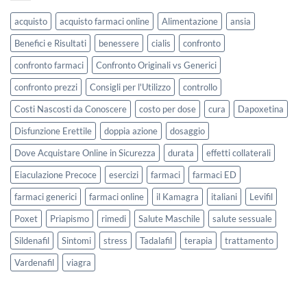
acquisto
acquisto farmaci online
Alimentazione
ansia
Benefici e Risultati
benessere
cialis
confronto
confronto farmaci
Confronto Originali vs Generici
confronto prezzi
Consigli per l'Utilizzo
controllo
Costi Nascosti da Conoscere
costo per dose
cura
Dapoxetina
Disfunzione Erettile
doppia azione
dosaggio
Dove Acquistare Online in Sicurezza
durata
effetti collaterali
Eiaculazione Precoce
esercizi
farmaci
farmaci ED
farmaci generici
farmaci online
il Kamagra
italiani
Levifil
Poxet
Priapismo
rimedi
Salute Maschile
salute sessuale
Sildenafil
Sintomi
stress
Tadalafil
terapia
trattamento
Vardenafil
viagra