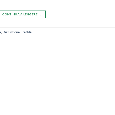
CONTINUA A LEGGERE
→
a
,
Disfunzione Erettile