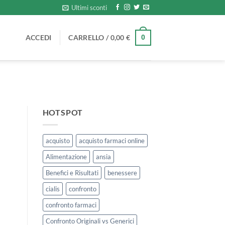
Ultimi sconti
ACCEDI
CARRELLO /
0,00
€
0
HOTSPOT
acquisto
acquisto farmaci online
Alimentazione
ansia
Benefici e Risultati
benessere
cialis
confronto
confronto farmaci
Confronto Originali vs Generici