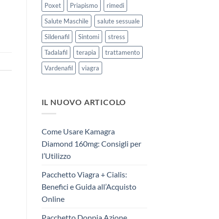
Poxet
Priapismo
rimedi
Salute Maschile
salute sessuale
Sildenafil
Sintomi
stress
Tadalafil
terapia
trattamento
Vardenafil
viagra
IL NUOVO ARTICOLO
Come Usare Kamagra
Diamond 160mg: Consigli per
l’Utilizzo
Pacchetto Viagra + Cialis:
Benefici e Guida all’Acquisto
Online
Pacchetto Doppia Azione