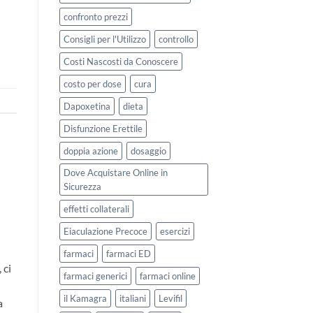
confronto prezzi
Consigli per l'Utilizzo
controllo
Costi Nascosti da Conoscere
costo per dose
cura
Dapoxetina
dieta
Disfunzione Erettile
doppia azione
dosaggio
Dove Acquistare Online in
Sicurezza
effetti collaterali
Eiaculazione Precoce
esercizi
farmaci
farmaci ED
 ci
farmaci generici
farmaci online
il Kamagra
italiani
Levifil
a