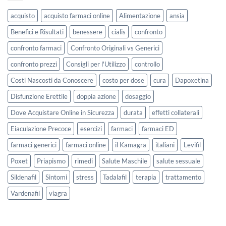
acquisto
acquisto farmaci online
Alimentazione
ansia
Benefici e Risultati
benessere
cialis
confronto
confronto farmaci
Confronto Originali vs Generici
confronto prezzi
Consigli per l'Utilizzo
controllo
Costi Nascosti da Conoscere
costo per dose
cura
Dapoxetina
Disfunzione Erettile
doppia azione
dosaggio
Dove Acquistare Online in Sicurezza
durata
effetti collaterali
Eiaculazione Precoce
esercizi
farmaci
farmaci ED
farmaci generici
farmaci online
il Kamagra
italiani
Levifil
Poxet
Priapismo
rimedi
Salute Maschile
salute sessuale
Sildenafil
Sintomi
stress
Tadalafil
terapia
trattamento
Vardenafil
viagra