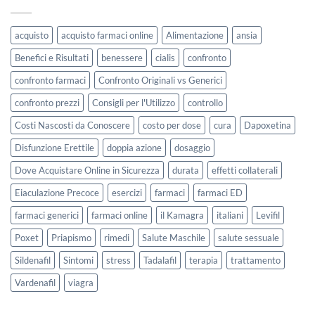
acquisto
acquisto farmaci online
Alimentazione
ansia
Benefici e Risultati
benessere
cialis
confronto
confronto farmaci
Confronto Originali vs Generici
confronto prezzi
Consigli per l'Utilizzo
controllo
Costi Nascosti da Conoscere
costo per dose
cura
Dapoxetina
Disfunzione Erettile
doppia azione
dosaggio
Dove Acquistare Online in Sicurezza
durata
effetti collaterali
Eiaculazione Precoce
esercizi
farmaci
farmaci ED
farmaci generici
farmaci online
il Kamagra
italiani
Levifil
Poxet
Priapismo
rimedi
Salute Maschile
salute sessuale
Sildenafil
Sintomi
stress
Tadalafil
terapia
trattamento
Vardenafil
viagra