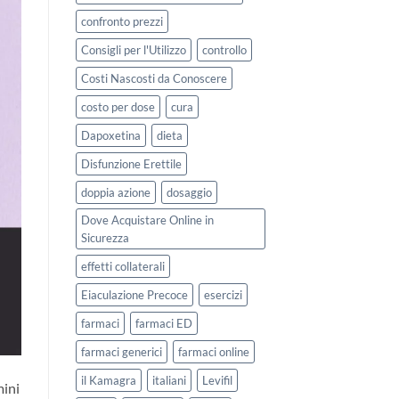
confronto prezzi
Consigli per l'Utilizzo
controllo
Costi Nascosti da Conoscere
costo per dose
cura
Dapoxetina
dieta
Disfunzione Erettile
doppia azione
dosaggio
Dove Acquistare Online in
Sicurezza
effetti collaterali
Eiaculazione Precoce
esercizi
farmaci
farmaci ED
farmaci generici
farmaci online
il Kamagra
italiani
Levifil
mini