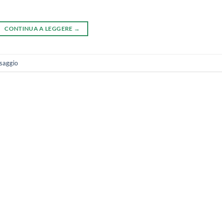
CONTINUA A LEGGERE
→
osaggio