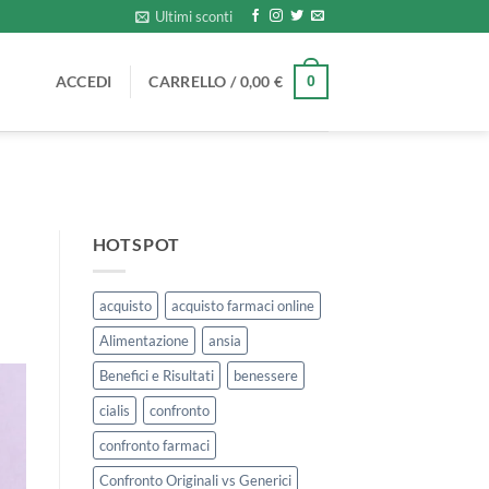
Ultimi sconti
ACCEDI
CARRELLO /
0,00
€
0
HOTSPOT
acquisto
acquisto farmaci online
Alimentazione
ansia
Benefici e Risultati
benessere
cialis
confronto
confronto farmaci
Confronto Originali vs Generici