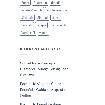
Poxet
Priapismo
rimedi
Salute Maschile
salute sessuale
Sildenafil
Sintomi
stress
Tadalafil
terapia
trattamento
Vardenafil
viagra
IL NUOVO ARTICOLO
Come Usare Kamagra
Diamond 160mg: Consigli per
l’Utilizzo
Pacchetto Viagra + Cialis:
Benefici e Guida all’Acquisto
Online
Pacchetto Doppia Azione