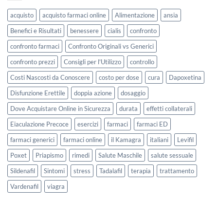
acquisto
acquisto farmaci online
Alimentazione
ansia
Benefici e Risultati
benessere
cialis
confronto
confronto farmaci
Confronto Originali vs Generici
confronto prezzi
Consigli per l'Utilizzo
controllo
Costi Nascosti da Conoscere
costo per dose
cura
Dapoxetina
Disfunzione Erettile
doppia azione
dosaggio
Dove Acquistare Online in Sicurezza
durata
effetti collaterali
Eiaculazione Precoce
esercizi
farmaci
farmaci ED
farmaci generici
farmaci online
il Kamagra
italiani
Levifil
Poxet
Priapismo
rimedi
Salute Maschile
salute sessuale
Sildenafil
Sintomi
stress
Tadalafil
terapia
trattamento
Vardenafil
viagra