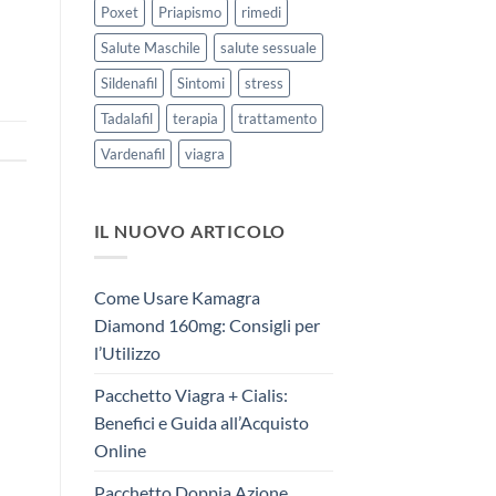
Poxet
Priapismo
rimedi
Salute Maschile
salute sessuale
Sildenafil
Sintomi
stress
Tadalafil
terapia
trattamento
Vardenafil
viagra
IL NUOVO ARTICOLO
Come Usare Kamagra
Diamond 160mg: Consigli per
l’Utilizzo
Pacchetto Viagra + Cialis:
Benefici e Guida all’Acquisto
Online
Pacchetto Doppia Azione