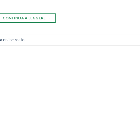
CONTINUA A LEGGERE
→
a online reato