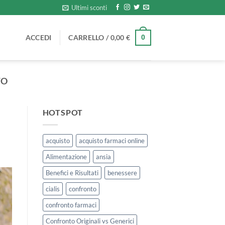
Ultimi sconti
ACCEDI
CARRELLO /
0,00
€
0
TO
HOTSPOT
acquisto
acquisto farmaci online
Alimentazione
ansia
Benefici e Risultati
benessere
cialis
confronto
confronto farmaci
Confronto Originali vs Generici