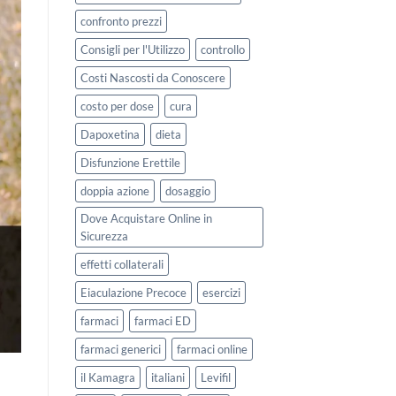
confronto prezzi
Consigli per l'Utilizzo
controllo
Costi Nascosti da Conoscere
costo per dose
cura
Dapoxetina
dieta
Disfunzione Erettile
doppia azione
dosaggio
Dove Acquistare Online in
Sicurezza
effetti collaterali
Eiaculazione Precoce
esercizi
farmaci
farmaci ED
farmaci generici
farmaci online
il Kamagra
italiani
Levifil