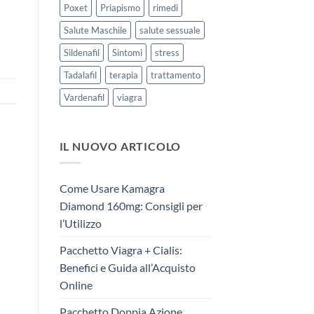
Poxet
Priapismo
rimedi
Salute Maschile
salute sessuale
Sildenafil
Sintomi
stress
Tadalafil
terapia
trattamento
Vardenafil
viagra
IL NUOVO ARTICOLO
Come Usare Kamagra
Diamond 160mg: Consigli per
l’Utilizzo
Pacchetto Viagra + Cialis:
Benefici e Guida all’Acquisto
Online
Pacchetto Doppia Azione