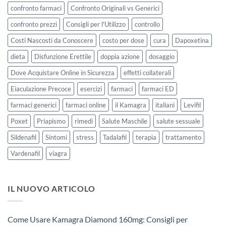
confronto farmaci
Confronto Originali vs Generici
confronto prezzi
Consigli per l'Utilizzo
controllo
Costi Nascosti da Conoscere
costo per dose
cura
Dapoxetina
dieta
Disfunzione Erettile
doppia azione
dosaggio
Dove Acquistare Online in Sicurezza
effetti collaterali
Eiaculazione Precoce
esercizi
farmaci
farmaci ED
farmaci generici
farmaci online
il Kamagra
italiani
Levifil
Poxet
Priapismo
rimedi
Salute Maschile
salute sessuale
Sildenafil
Sintomi
stress
Tadalafil
terapia
trattamento
Vardenafil
viagra
IL NUOVO ARTICOLO
Come Usare Kamagra Diamond 160mg: Consigli per