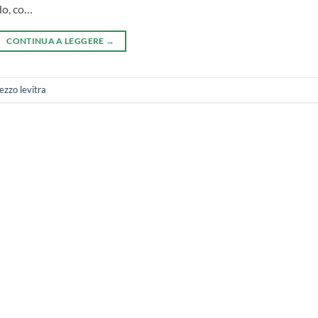
do, co…
CONTINUA A LEGGERE
→
ezzo levitra