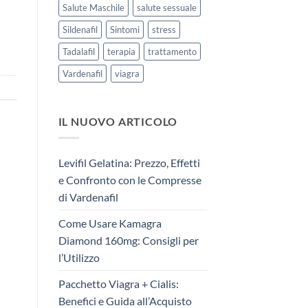
Salute Maschile
salute sessuale
Sildenafil
Sintomi
stress
Tadalafil
terapia
trattamento
Vardenafil
viagra
IL NUOVO ARTICOLO
Levifil Gelatina: Prezzo, Effetti
e Confronto con le Compresse
di Vardenafil
Come Usare Kamagra
Diamond 160mg: Consigli per
l’Utilizzo
Pacchetto Viagra + Cialis:
Benefici e Guida all’Acquisto