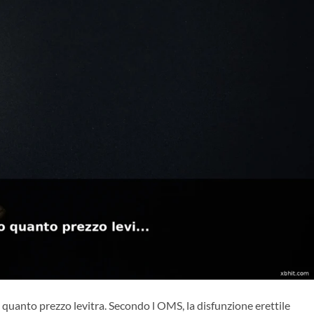
quanto prezzo levitra. Secondo l OMS, la disfunzione erettile