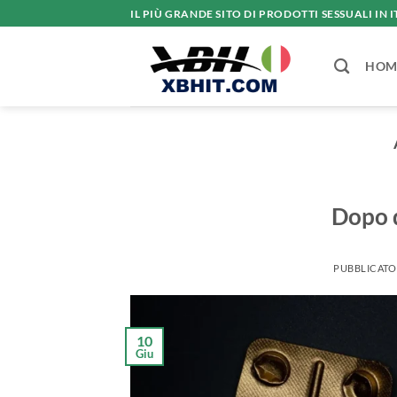
Salta
IL PIÙ GRANDE SITO DI PRODOTTI SESSUALI IN I
ai
contenuti
HOM
Dopo q
PUBBLICATO
10
Giu