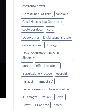
confronto prezzi
Consigli per l'Utilizzo
controllo
Costi Nascosti da Conoscere
costo per dose
cura
Dapoxetina
Disfunzione Erettile
doppia azione
dosaggio
Dove Acquistare Online in
Sicurezza
durata
effetti collaterali
Eiaculazione Precoce
esercizi
farmaci
farmaci ED
farmaci generici
farmaci online
il Kamagra
italiani
Levifil
Poxet
Priapismo
rimedi