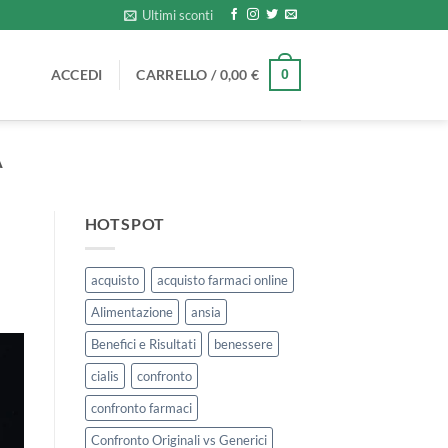
Ultimi sconti
ACCEDI
CARRELLO /
0,00
€
0
A
HOTSPOT
acquisto
acquisto farmaci online
Alimentazione
ansia
Benefici e Risultati
benessere
cialis
confronto
confronto farmaci
Confronto Originali vs Generici