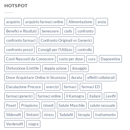
HOTSPOT
acquisto
acquisto farmaci online
Alimentazione
ansia
Benefici e Risultati
benessere
cialis
confronto
confronto farmaci
Confronto Originali vs Generici
confronto prezzi
Consigli per l'Utilizzo
controllo
Costi Nascosti da Conoscere
costo per dose
cura
Dapoxetina
Disfunzione Erettile
doppia azione
dosaggio
Dove Acquistare Online in Sicurezza
durata
effetti collaterali
Eiaculazione Precoce
esercizi
farmaci
farmaci ED
farmaci generici
farmaci online
il Kamagra
italiani
Levifil
Poxet
Priapismo
rimedi
Salute Maschile
salute sessuale
Sildenafil
Sintomi
stress
Tadalafil
terapia
trattamento
Vardenafil
viagra