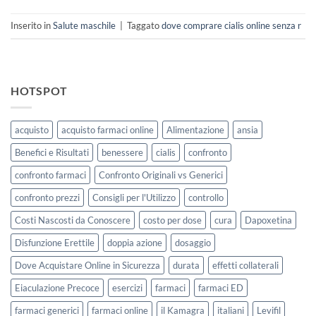
Inserito in
Salute maschile
|
Taggato
dove comprare cialis online senza r
HOTSPOT
acquisto
acquisto farmaci online
Alimentazione
ansia
Benefici e Risultati
benessere
cialis
confronto
confronto farmaci
Confronto Originali vs Generici
confronto prezzi
Consigli per l'Utilizzo
controllo
Costi Nascosti da Conoscere
costo per dose
cura
Dapoxetina
Disfunzione Erettile
doppia azione
dosaggio
Dove Acquistare Online in Sicurezza
durata
effetti collaterali
Eiaculazione Precoce
esercizi
farmaci
farmaci ED
farmaci generici
farmaci online
il Kamagra
italiani
Levifil