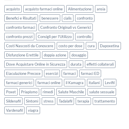
acquisto
acquisto farmaci online
Alimentazione
ansia
Benefici e Risultati
benessere
cialis
confronto
confronto farmaci
Confronto Originali vs Generici
confronto prezzi
Consigli per l'Utilizzo
controllo
Costi Nascosti da Conoscere
costo per dose
cura
Dapoxetina
Disfunzione Erettile
doppia azione
dosaggio
Dove Acquistare Online in Sicurezza
durata
effetti collaterali
Eiaculazione Precoce
esercizi
farmaci
farmaci ED
farmaci generici
farmaci online
il Kamagra
italiani
Levifil
Poxet
Priapismo
rimedi
Salute Maschile
salute sessuale
Sildenafil
Sintomi
stress
Tadalafil
terapia
trattamento
Vardenafil
viagra