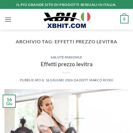
Salta
IL PIÙ GRANDE SITO DI PRODOTTI SESSUALI IN ITALIA.
ai
contenuti
0
ARCHIVIO TAG:
EFFETTI PREZZO LEVITRA
SALUTE MASCHILE
Effetti prezzo levitra
PUBBLICATO IL
16 GIUGNO 2026
DA
DOTT. MARCO ROSSI
16
Giu