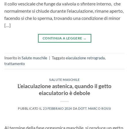
il collo vescicale che funge da valvola o sfintere interno, che
normalmente si chiude durante l’eiaculazione, rimane aperto,
facendo sì che lo sperma, trovando una condizione di minor
[…]
CONTINUA A LEGGERE
→
Inserito in
Salute maschile
|
Taggato
eiaculazione retrograda
,
trattamento
SALUTE MASCHILE
L’eiaculazione astenica, quando il getto
eiaculatorio è debole
PUBBLICATO IL
23 FEBBRAIO 2024
DA
DOTT. MARCO ROSSI
Al termine della fase orgasmica maschile, si produce un getto