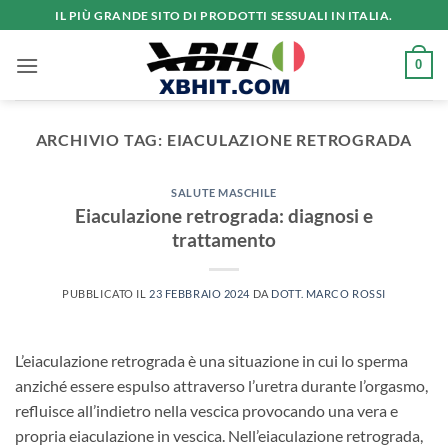
Salta
IL PIÙ GRANDE SITO DI PRODOTTI SESSUALI IN ITALIA.
ai
contenuti
0
ARCHIVIO TAG:
EIACULAZIONE RETROGRADA
SALUTE MASCHILE
Eiaculazione retrograda: diagnosi e
trattamento
PUBBLICATO IL
23 FEBBRAIO 2024
DA
DOTT. MARCO ROSSI
L’eiaculazione retrograda è una situazione in cui lo sperma
anziché essere espulso attraverso l’uretra durante l’orgasmo,
refluisce all’indietro nella vescica provocando una vera e
propria eiaculazione in vescica. Nell’eiaculazione retrograda,