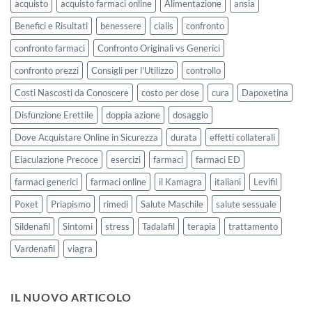
acquisto
acquisto farmaci online
Alimentazione
ansia
Benefici e Risultati
benessere
cialis
confronto
confronto farmaci
Confronto Originali vs Generici
confronto prezzi
Consigli per l'Utilizzo
controllo
Costi Nascosti da Conoscere
costo per dose
cura
Dapoxetina
Disfunzione Erettile
doppia azione
dosaggio
Dove Acquistare Online in Sicurezza
durata
effetti collaterali
Eiaculazione Precoce
esercizi
farmaci
farmaci ED
farmaci generici
farmaci online
il Kamagra
italiani
Levifil
Poxet
Priapismo
rimedi
Salute Maschile
salute sessuale
Sildenafil
Sintomi
stress
Tadalafil
terapia
trattamento
Vardenafil
viagra
IL NUOVO ARTICOLO