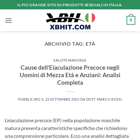
Salta
IL PIÙ GRANDE SITO DI PRODOTTI SESSUALI IN ITALIA.
ai
contenuti
0
ARCHIVIO TAG:
ETÀ
SALUTE MASCHILE
Cause dell’Eiaculazione Precoce negli
Uomini di Mezza Età e Anziani: Analisi
Completa
PUBBLICATO IL
23 SETTEMBRE 2025
DA
DOTT. MARCO ROSSI
L’eiaculazione precoce (EP) nella popolazione maschile
matura presenta caratteristiche specifiche che richiedono
una comprensione particolare. Ecco una analisi dettagliata