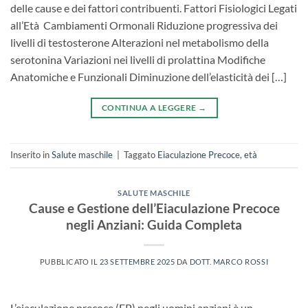
delle cause e dei fattori contribuenti. ​Fattori Fisiologici Legati
all’Età ​ ​Cambiamenti Ormonali​ Riduzione progressiva dei
livelli di testosterone Alterazioni nel metabolismo della
serotonina Variazioni nei livelli di prolattina ​Modifiche
Anatomiche e Funzionali​ Diminuzione dell’elasticità dei […]
CONTINUA A LEGGERE
→
Inserito in
Salute maschile
|
Taggato
Eiaculazione Precoce
,
età
SALUTE MASCHILE
Cause e Gestione dell’Eiaculazione Precoce
negli Anziani: Guida Completa
PUBBLICATO IL
23 SETTEMBRE 2025
DA
DOTT. MARCO ROSSI
L’eiaculazione precoce (EP) negli uomini anziani è un