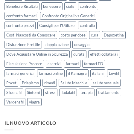
Benefici e Risultati
benessere
cialis
confronto
confronto farmaci
Confronto Originali vs Generici
confronto prezzi
Consigli per l'Utilizzo
controllo
Costi Nascosti da Conoscere
costo per dose
cura
Dapoxetina
Disfunzione Erettile
doppia azione
dosaggio
Dove Acquistare Online in Sicurezza
durata
effetti collaterali
Eiaculazione Precoce
esercizi
farmaci
farmaci ED
farmaci generici
farmaci online
il Kamagra
italiani
Levifil
Poxet
Priapismo
rimedi
Salute Maschile
salute sessuale
Sildenafil
Sintomi
stress
Tadalafil
terapia
trattamento
Vardenafil
viagra
IL NUOVO ARTICOLO