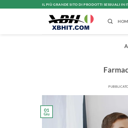
Salta
IL PIÙ GRANDE SITO DI PRODOTTI SESSUALI IN I
ai
contenuti
HOM
A
Farmaci
PUBBLICATO
01
Giu