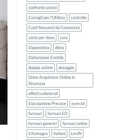
confronto prezzi
Consigli per l'Utilizzo
controllo
Costi Nascosti da Conoscere
costo per dose
cura
Dapoxetina
dieta
Disfunzione Erettile
doppia azione
dosaggio
Dove Acquistare Online in
Sicurezza
effetti collaterali
Eiaculazione Precoce
esercizi
farmaci
farmaci ED
farmaci generici
farmaci online
il Kamagra
italiani
Levifil