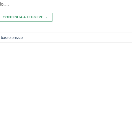
do, …
CONTINUA A LEGGERE
→
e basso prezzo