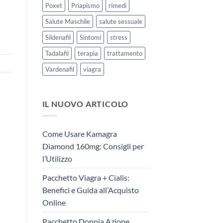
Poxet
Priapismo
rimedi
Salute Maschile
salute sessuale
Sildenafil
Sintomi
stress
Tadalafil
terapia
trattamento
Vardenafil
viagra
IL NUOVO ARTICOLO
Come Usare Kamagra
Diamond 160mg: Consigli per
l’Utilizzo
Pacchetto Viagra + Cialis:
Benefici e Guida all’Acquisto
Online
Pacchetto Doppia Azione