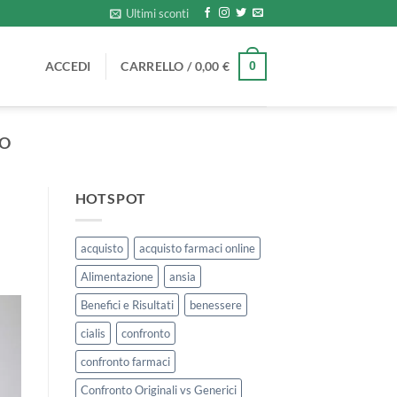
Ultimi sconti
ACCEDI
CARRELLO /
0,00
€
0
ZO
HOTSPOT
acquisto
acquisto farmaci online
Alimentazione
ansia
Benefici e Risultati
benessere
cialis
confronto
confronto farmaci
Confronto Originali vs Generici