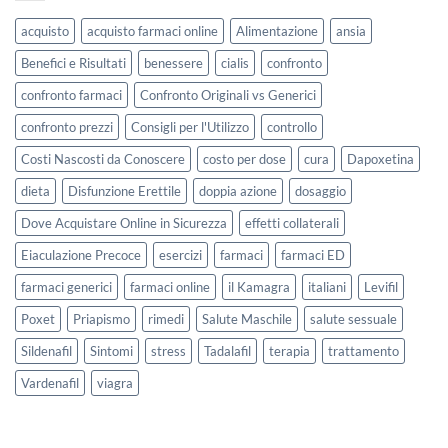
acquisto
acquisto farmaci online
Alimentazione
ansia
Benefici e Risultati
benessere
cialis
confronto
confronto farmaci
Confronto Originali vs Generici
confronto prezzi
Consigli per l'Utilizzo
controllo
Costi Nascosti da Conoscere
costo per dose
cura
Dapoxetina
dieta
Disfunzione Erettile
doppia azione
dosaggio
Dove Acquistare Online in Sicurezza
effetti collaterali
Eiaculazione Precoce
esercizi
farmaci
farmaci ED
farmaci generici
farmaci online
il Kamagra
italiani
Levifil
Poxet
Priapismo
rimedi
Salute Maschile
salute sessuale
Sildenafil
Sintomi
stress
Tadalafil
terapia
trattamento
Vardenafil
viagra