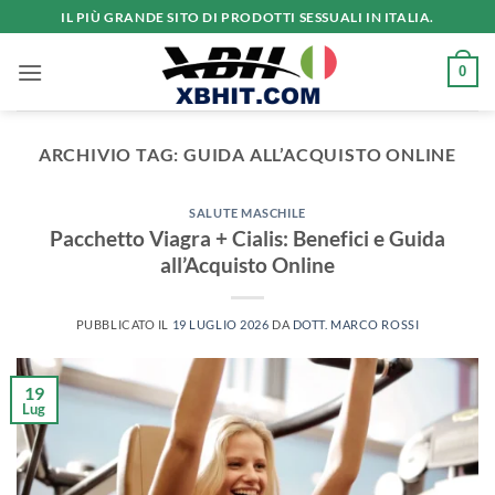
Salta
IL PIÙ GRANDE SITO DI PRODOTTI SESSUALI IN ITALIA.
ai
contenuti
0
ARCHIVIO TAG:
GUIDA ALL’ACQUISTO ONLINE
SALUTE MASCHILE
Pacchetto Viagra + Cialis: Benefici e Guida
all’Acquisto Online
PUBBLICATO IL
19 LUGLIO 2026
DA
DOTT. MARCO ROSSI
19
Lug