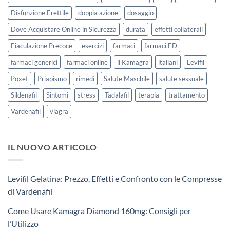
Disfunzione Erettile
doppia azione
dosaggio
Dove Acquistare Online in Sicurezza
durata
effetti collaterali
Eiaculazione Precoce
esercizi
farmaci
farmaci ED
farmaci generici
farmaci online
il Kamagra
italiani
Levifil
Poxet
Priapismo
rimedi
Salute Maschile
salute sessuale
Sildenafil
Sintomi
stress
Tadalafil
terapia
trattamento
Vardenafil
viagra
IL NUOVO ARTICOLO
Levifil Gelatina: Prezzo, Effetti e Confronto con le Compresse
di Vardenafil
Come Usare Kamagra Diamond 160mg: Consigli per
l’Utilizzo