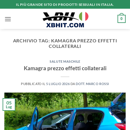
Salta
IL PIÙ GRANDE SITO DI PRODOTTI SESSUALI IN ITALIA.
ai
contenuti
0
ARCHIVIO TAG:
KAMAGRA PREZZO EFFETTI
COLLATERALI
SALUTE MASCHILE
Kamagra prezzo effetti collaterali
PUBBLICATO IL
5 LUGLIO 2026
DA
DOTT. MARCO ROSSI
05
Lug