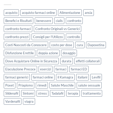
acquisto
acquisto farmaci online
Alimentazione
ansia
Benefici e Risultati
benessere
cialis
confronto
confronto farmaci
Confronto Originali vs Generici
confronto prezzi
Consigli per l'Utilizzo
controllo
Costi Nascosti da Conoscere
costo per dose
cura
Dapoxetina
Disfunzione Erettile
doppia azione
dosaggio
Dove Acquistare Online in Sicurezza
durata
effetti collaterali
Eiaculazione Precoce
esercizi
farmaci
farmaci ED
farmaci generici
farmaci online
il Kamagra
italiani
Levifil
Poxet
Priapismo
rimedi
Salute Maschile
salute sessuale
Sildenafil
Sintomi
stress
Tadalafil
terapia
trattamento
Vardenafil
viagra