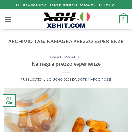
Salta
IL PIÙ GRANDE SITO DI PRODOTTI SESSUALI IN ITALIA.
ai
contenuti
0
ARCHIVIO TAG:
KAMAGRA PREZZO ESPERIENZE
SALUTE MASCHILE
Kamagra prezzo esperienze
PUBBLICATO IL
1 GIUGNO 2026
DA
DOTT. MARCO ROSSI
01
Giu