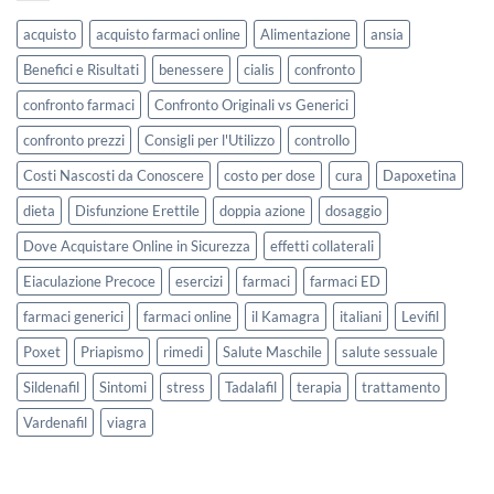
acquisto
acquisto farmaci online
Alimentazione
ansia
Benefici e Risultati
benessere
cialis
confronto
confronto farmaci
Confronto Originali vs Generici
confronto prezzi
Consigli per l'Utilizzo
controllo
Costi Nascosti da Conoscere
costo per dose
cura
Dapoxetina
dieta
Disfunzione Erettile
doppia azione
dosaggio
Dove Acquistare Online in Sicurezza
effetti collaterali
Eiaculazione Precoce
esercizi
farmaci
farmaci ED
farmaci generici
farmaci online
il Kamagra
italiani
Levifil
Poxet
Priapismo
rimedi
Salute Maschile
salute sessuale
Sildenafil
Sintomi
stress
Tadalafil
terapia
trattamento
Vardenafil
viagra