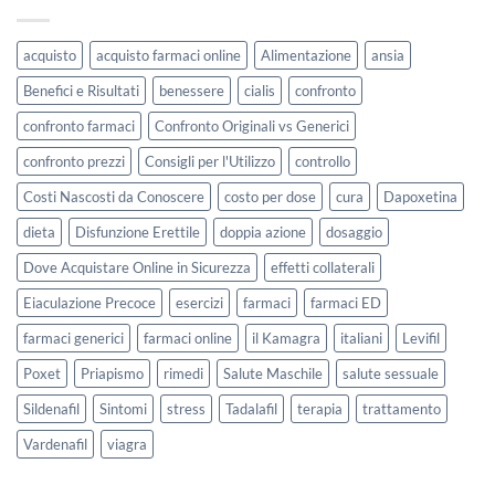
acquisto
acquisto farmaci online
Alimentazione
ansia
Benefici e Risultati
benessere
cialis
confronto
confronto farmaci
Confronto Originali vs Generici
confronto prezzi
Consigli per l'Utilizzo
controllo
Costi Nascosti da Conoscere
costo per dose
cura
Dapoxetina
dieta
Disfunzione Erettile
doppia azione
dosaggio
Dove Acquistare Online in Sicurezza
effetti collaterali
Eiaculazione Precoce
esercizi
farmaci
farmaci ED
farmaci generici
farmaci online
il Kamagra
italiani
Levifil
Poxet
Priapismo
rimedi
Salute Maschile
salute sessuale
Sildenafil
Sintomi
stress
Tadalafil
terapia
trattamento
Vardenafil
viagra