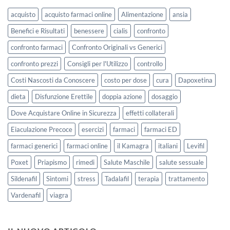
acquisto
acquisto farmaci online
Alimentazione
ansia
Benefici e Risultati
benessere
cialis
confronto
confronto farmaci
Confronto Originali vs Generici
confronto prezzi
Consigli per l'Utilizzo
controllo
Costi Nascosti da Conoscere
costo per dose
cura
Dapoxetina
dieta
Disfunzione Erettile
doppia azione
dosaggio
Dove Acquistare Online in Sicurezza
effetti collaterali
Eiaculazione Precoce
esercizi
farmaci
farmaci ED
farmaci generici
farmaci online
il Kamagra
italiani
Levifil
Poxet
Priapismo
rimedi
Salute Maschile
salute sessuale
Sildenafil
Sintomi
stress
Tadalafil
terapia
trattamento
Vardenafil
viagra