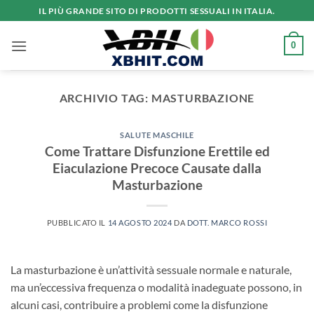
Salta
IL PIÙ GRANDE SITO DI PRODOTTI SESSUALI IN ITALIA.
ai
contenuti
0
ARCHIVIO TAG:
MASTURBAZIONE
SALUTE MASCHILE
Come Trattare Disfunzione Erettile ed
Eiaculazione Precoce Causate dalla
Masturbazione
PUBBLICATO IL
14 AGOSTO 2024
DA
DOTT. MARCO ROSSI
La masturbazione è un’attività sessuale normale e naturale,
ma un’eccessiva frequenza o modalità inadeguate possono, in
alcuni casi, contribuire a problemi come la disfunzione