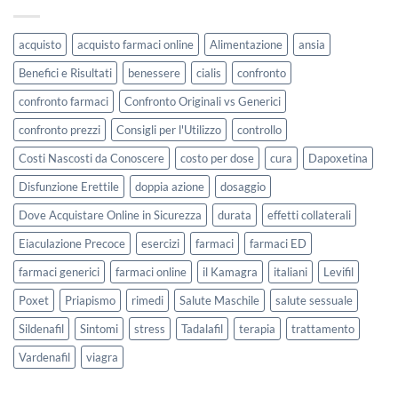
acquisto
acquisto farmaci online
Alimentazione
ansia
Benefici e Risultati
benessere
cialis
confronto
confronto farmaci
Confronto Originali vs Generici
confronto prezzi
Consigli per l'Utilizzo
controllo
Costi Nascosti da Conoscere
costo per dose
cura
Dapoxetina
Disfunzione Erettile
doppia azione
dosaggio
Dove Acquistare Online in Sicurezza
durata
effetti collaterali
Eiaculazione Precoce
esercizi
farmaci
farmaci ED
farmaci generici
farmaci online
il Kamagra
italiani
Levifil
Poxet
Priapismo
rimedi
Salute Maschile
salute sessuale
Sildenafil
Sintomi
stress
Tadalafil
terapia
trattamento
Vardenafil
viagra