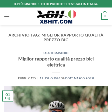
Salta
IL PIÙ GRANDE SITO DI PRODOTTI SESSUALI IN ITALIA.
ai
contenuti
0
ARCHIVIO TAG:
MIGLIOR RAPPORTO QUALITÀ
PREZZO BIC
SALUTE MASCHILE
Miglior rapporto qualità prezzo bici
elettrica
PUBBLICATO IL
1 LUGLIO 2026
DA
DOTT. MARCO ROSSI
01
Lug