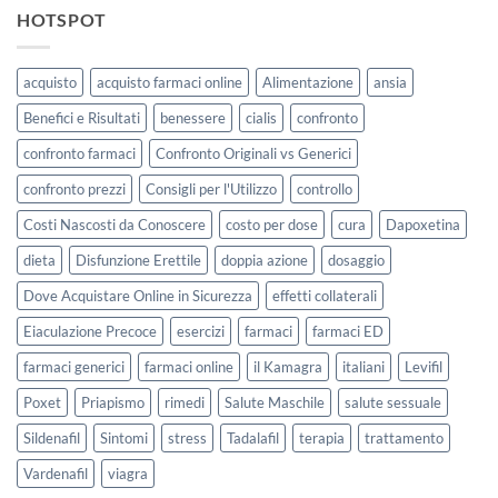
HOTSPOT
acquisto
acquisto farmaci online
Alimentazione
ansia
Benefici e Risultati
benessere
cialis
confronto
confronto farmaci
Confronto Originali vs Generici
confronto prezzi
Consigli per l'Utilizzo
controllo
Costi Nascosti da Conoscere
costo per dose
cura
Dapoxetina
dieta
Disfunzione Erettile
doppia azione
dosaggio
Dove Acquistare Online in Sicurezza
effetti collaterali
Eiaculazione Precoce
esercizi
farmaci
farmaci ED
farmaci generici
farmaci online
il Kamagra
italiani
Levifil
Poxet
Priapismo
rimedi
Salute Maschile
salute sessuale
Sildenafil
Sintomi
stress
Tadalafil
terapia
trattamento
Vardenafil
viagra