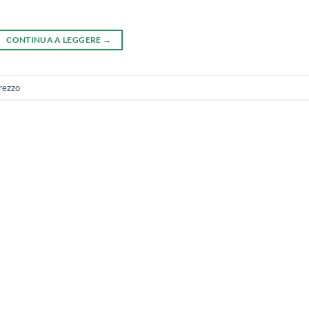
CONTINUA A LEGGERE
→
prezzo