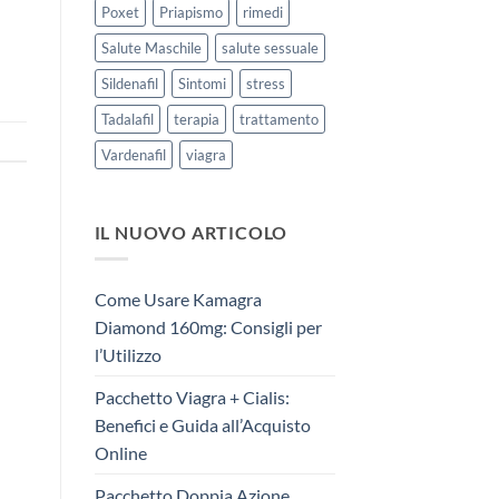
Poxet
Priapismo
rimedi
Salute Maschile
salute sessuale
Sildenafil
Sintomi
stress
Tadalafil
terapia
trattamento
Vardenafil
viagra
IL NUOVO ARTICOLO
Come Usare Kamagra
Diamond 160mg: Consigli per
l’Utilizzo
Pacchetto Viagra + Cialis:
Benefici e Guida all’Acquisto
Online
Pacchetto Doppia Azione