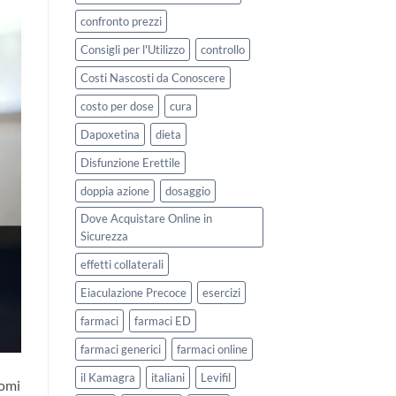
confronto prezzi
Consigli per l'Utilizzo
controllo
Costi Nascosti da Conoscere
costo per dose
cura
Dapoxetina
dieta
Disfunzione Erettile
doppia azione
dosaggio
Dove Acquistare Online in
Sicurezza
effetti collaterali
Eiaculazione Precoce
esercizi
farmaci
farmaci ED
farmaci generici
farmaci online
il Kamagra
italiani
Levifil
tomi