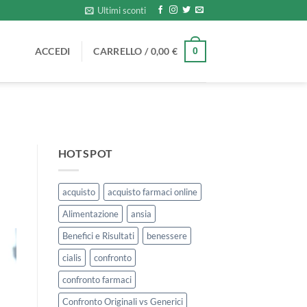
Ultimi sconti
ACCEDI
CARRELLO /
0,00
€
0
HOTSPOT
acquisto
acquisto farmaci online
Alimentazione
ansia
Benefici e Risultati
benessere
cialis
confronto
confronto farmaci
Confronto Originali vs Generici