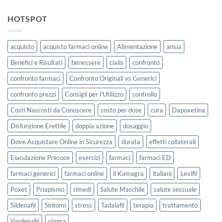
HOTSPOT
acquisto
acquisto farmaci online
Alimentazione
ansia
Benefici e Risultati
benessere
cialis
confronto
confronto farmaci
Confronto Originali vs Generici
confronto prezzi
Consigli per l'Utilizzo
controllo
Costi Nascosti da Conoscere
costo per dose
cura
Dapoxetina
Disfunzione Erettile
doppia azione
dosaggio
Dove Acquistare Online in Sicurezza
durata
effetti collaterali
Eiaculazione Precoce
esercizi
farmaci
farmaci ED
farmaci generici
farmaci online
il Kamagra
italiani
Levifil
Poxet
Priapismo
rimedi
Salute Maschile
salute sessuale
Sildenafil
Sintomi
stress
Tadalafil
terapia
trattamento
Vardenafil
viagra