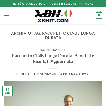
Salta
IL PIÙ GRANDE SITO DI PRODOTTI SESSUALI IN ITALIA.
ai
contenuti
0
ARCHIVIO TAG:
PACCHETTO CIALIS LUNGA
DURATA
SALUTE MASCHILE
Pacchetto Cialis Lunga Durata: Benefici e
Risultati Aggiornato
PUBBLICATO IL
16 GIUGNO 2026
DA
DOTT. MARCO ROSSI
16
Giu