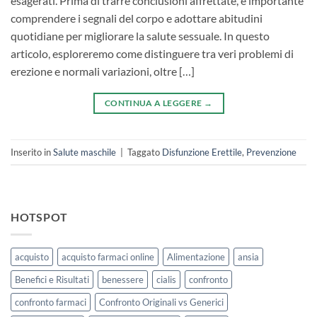
esagerati. Prima di trarre conclusioni affrettate, è importante
comprendere i segnali del corpo e adottare abitudini
quotidiane per migliorare la salute sessuale. In questo
articolo, esploreremo come distinguere tra veri problemi di
erezione e normali variazioni, oltre […]
CONTINUA A LEGGERE
→
Inserito in
Salute maschile
|
Taggato
Disfunzione Erettile
,
Prevenzione
HOTSPOT
acquisto
acquisto farmaci online
Alimentazione
ansia
Benefici e Risultati
benessere
cialis
confronto
confronto farmaci
Confronto Originali vs Generici