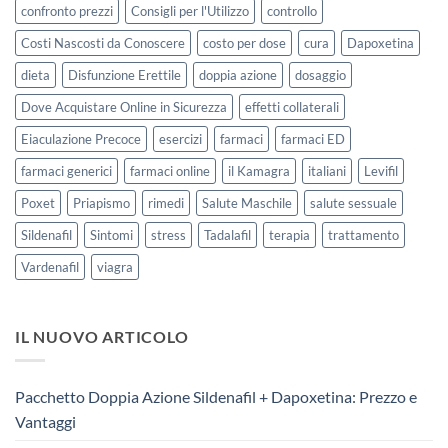
confronto prezzi
Consigli per l'Utilizzo
controllo
Costi Nascosti da Conoscere
costo per dose
cura
Dapoxetina
dieta
Disfunzione Erettile
doppia azione
dosaggio
Dove Acquistare Online in Sicurezza
effetti collaterali
Eiaculazione Precoce
esercizi
farmaci
farmaci ED
farmaci generici
farmaci online
il Kamagra
italiani
Levifil
Poxet
Priapismo
rimedi
Salute Maschile
salute sessuale
Sildenafil
Sintomi
stress
Tadalafil
terapia
trattamento
Vardenafil
viagra
IL NUOVO ARTICOLO
Pacchetto Doppia Azione Sildenafil + Dapoxetina: Prezzo e
Vantaggi