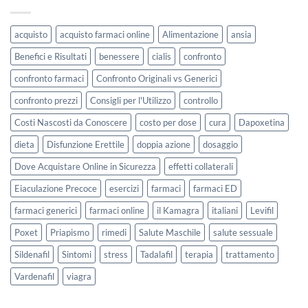
acquisto
acquisto farmaci online
Alimentazione
ansia
Benefici e Risultati
benessere
cialis
confronto
confronto farmaci
Confronto Originali vs Generici
confronto prezzi
Consigli per l'Utilizzo
controllo
Costi Nascosti da Conoscere
costo per dose
cura
Dapoxetina
dieta
Disfunzione Erettile
doppia azione
dosaggio
Dove Acquistare Online in Sicurezza
effetti collaterali
Eiaculazione Precoce
esercizi
farmaci
farmaci ED
farmaci generici
farmaci online
il Kamagra
italiani
Levifil
Poxet
Priapismo
rimedi
Salute Maschile
salute sessuale
Sildenafil
Sintomi
stress
Tadalafil
terapia
trattamento
Vardenafil
viagra