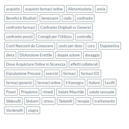
acquisto
acquisto farmaci online
Alimentazione
ansia
Benefici e Risultati
benessere
cialis
confronto
confronto farmaci
Confronto Originali vs Generici
confronto prezzi
Consigli per l'Utilizzo
controllo
Costi Nascosti da Conoscere
costo per dose
cura
Dapoxetina
dieta
Disfunzione Erettile
doppia azione
dosaggio
Dove Acquistare Online in Sicurezza
effetti collaterali
Eiaculazione Precoce
esercizi
farmaci
farmaci ED
farmaci generici
farmaci online
il Kamagra
italiani
Levifil
Poxet
Priapismo
rimedi
Salute Maschile
salute sessuale
Sildenafil
Sintomi
stress
Tadalafil
terapia
trattamento
Vardenafil
viagra