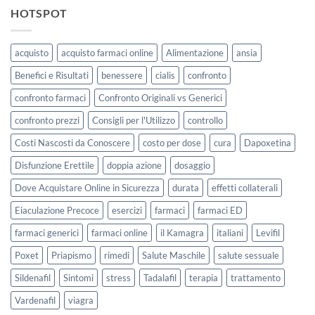
HOTSPOT
acquisto
acquisto farmaci online
Alimentazione
ansia
Benefici e Risultati
benessere
cialis
confronto
confronto farmaci
Confronto Originali vs Generici
confronto prezzi
Consigli per l'Utilizzo
controllo
Costi Nascosti da Conoscere
costo per dose
cura
Dapoxetina
Disfunzione Erettile
doppia azione
dosaggio
Dove Acquistare Online in Sicurezza
durata
effetti collaterali
Eiaculazione Precoce
esercizi
farmaci
farmaci ED
farmaci generici
farmaci online
il Kamagra
italiani
Levifil
Poxet
Priapismo
rimedi
Salute Maschile
salute sessuale
Sildenafil
Sintomi
stress
Tadalafil
terapia
trattamento
Vardenafil
viagra