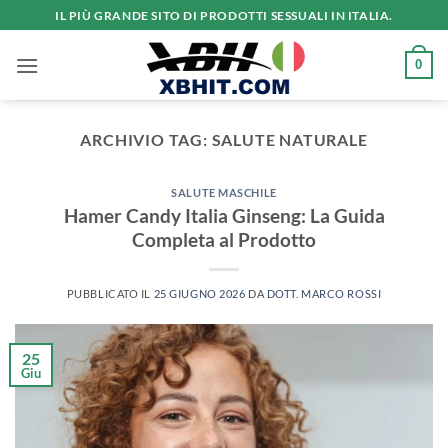
Salta
IL PIÙ GRANDE SITO DI PRODOTTI SESSUALI IN ITALIA.
ai
contenuti
0
ARCHIVIO TAG:
SALUTE NATURALE
SALUTE MASCHILE
Hamer Candy Italia Ginseng: La Guida
Completa al Prodotto
PUBBLICATO IL
25 GIUGNO 2026
DA
DOTT. MARCO ROSSI
25
Giu