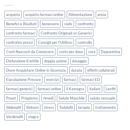
acquisto
acquisto farmaci online
Alimentazione
ansia
Benefici e Risultati
benessere
cialis
confronto
confronto farmaci
Confronto Originali vs Generici
confronto prezzi
Consigli per l'Utilizzo
controllo
Costi Nascosti da Conoscere
costo per dose
cura
Dapoxetina
Disfunzione Erettile
doppia azione
dosaggio
Dove Acquistare Online in Sicurezza
durata
effetti collaterali
Eiaculazione Precoce
esercizi
farmaci
farmaci ED
farmaci generici
farmaci online
il Kamagra
italiani
Levifil
Poxet
Priapismo
rimedi
Salute Maschile
salute sessuale
Sildenafil
Sintomi
stress
Tadalafil
terapia
trattamento
Vardenafil
viagra