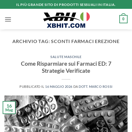
Salta
IL PIÙ GRANDE SITO DI PRODOTTI SESSUALI IN ITALIA.
ai
contenuti
0
ARCHIVIO TAG:
SCONTI FARMACI EREZIONE
SALUTE MASCHILE
Come Risparmiare sui Farmaci ED: 7
Strategie Verificate
PUBBLICATO IL
16 MAGGIO 2026
DA
DOTT. MARCO ROSSI
16
Mag