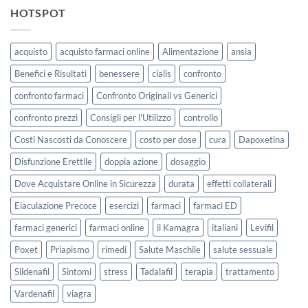
HOTSPOT
acquisto
acquisto farmaci online
Alimentazione
ansia
Benefici e Risultati
benessere
cialis
confronto
confronto farmaci
Confronto Originali vs Generici
confronto prezzi
Consigli per l'Utilizzo
controllo
Costi Nascosti da Conoscere
costo per dose
cura
Dapoxetina
Disfunzione Erettile
doppia azione
dosaggio
Dove Acquistare Online in Sicurezza
durata
effetti collaterali
Eiaculazione Precoce
esercizi
farmaci
farmaci ED
farmaci generici
farmaci online
il Kamagra
italiani
Levifil
Poxet
Priapismo
rimedi
Salute Maschile
salute sessuale
Sildenafil
Sintomi
stress
Tadalafil
terapia
trattamento
Vardenafil
viagra