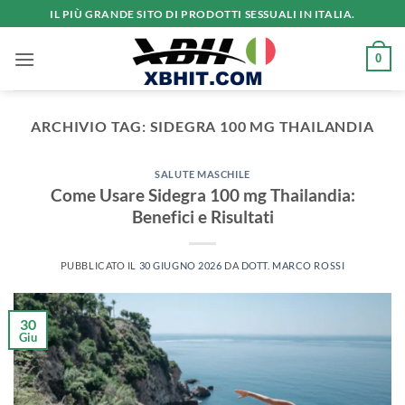
Salta
IL PIÙ GRANDE SITO DI PRODOTTI SESSUALI IN ITALIA.
ai
contenuti
0
ARCHIVIO TAG:
SIDEGRA 100 MG THAILANDIA
SALUTE MASCHILE
Come Usare Sidegra 100 mg Thailandia:
Benefici e Risultati
PUBBLICATO IL
30 GIUGNO 2026
DA
DOTT. MARCO ROSSI
30
Giu