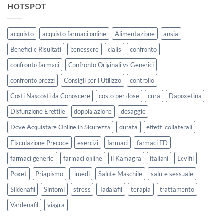
HOTSPOT
acquisto
acquisto farmaci online
Alimentazione
ansia
Benefici e Risultati
benessere
cialis
confronto
confronto farmaci
Confronto Originali vs Generici
confronto prezzi
Consigli per l'Utilizzo
controllo
Costi Nascosti da Conoscere
costo per dose
cura
Dapoxetina
Disfunzione Erettile
doppia azione
dosaggio
Dove Acquistare Online in Sicurezza
durata
effetti collaterali
Eiaculazione Precoce
esercizi
farmaci
farmaci ED
farmaci generici
farmaci online
il Kamagra
italiani
Levifil
Poxet
Priapismo
rimedi
Salute Maschile
salute sessuale
Sildenafil
Sintomi
stress
Tadalafil
terapia
trattamento
Vardenafil
viagra