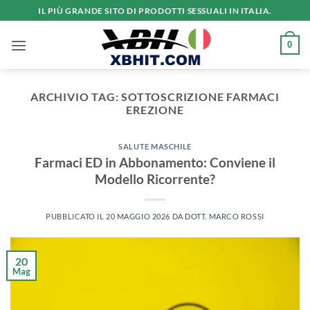
Salta
IL PIÙ GRANDE SITO DI PRODOTTI SESSUALI IN ITALIA.
ai
contenuti
0
ARCHIVIO TAG:
SOTTOSCRIZIONE FARMACI
EREZIONE
SALUTE MASCHILE
Farmaci ED in Abbonamento: Conviene il
Modello Ricorrente?
PUBBLICATO IL
20 MAGGIO 2026
DA
DOTT. MARCO ROSSI
20
Mag