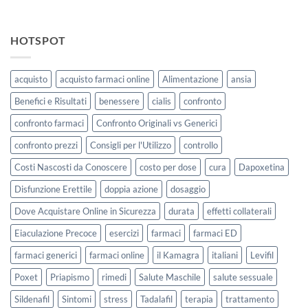
HOTSPOT
acquisto
acquisto farmaci online
Alimentazione
ansia
Benefici e Risultati
benessere
cialis
confronto
confronto farmaci
Confronto Originali vs Generici
confronto prezzi
Consigli per l'Utilizzo
controllo
Costi Nascosti da Conoscere
costo per dose
cura
Dapoxetina
Disfunzione Erettile
doppia azione
dosaggio
Dove Acquistare Online in Sicurezza
durata
effetti collaterali
Eiaculazione Precoce
esercizi
farmaci
farmaci ED
farmaci generici
farmaci online
il Kamagra
italiani
Levifil
Poxet
Priapismo
rimedi
Salute Maschile
salute sessuale
Sildenafil
Sintomi
stress
Tadalafil
terapia
trattamento