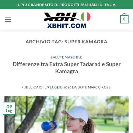
Salta
IL PIÙ GRANDE SITO DI PRODOTTI SESSUALI IN ITALIA.
ai
contenuti
0
ARCHIVIO TAG:
SUPER KAMAGRA
SALUTE MASCHILE
Differenze tra Extra Super Tadarad e Super
Kamagra
PUBBLICATO IL
9 LUGLIO 2026
DA
DOTT. MARCO ROSSI
09
Lug