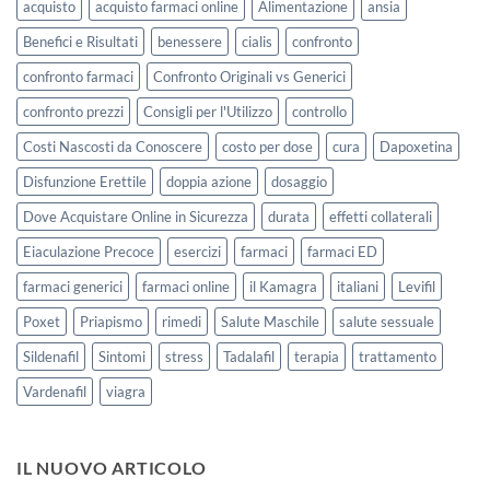
acquisto
acquisto farmaci online
Alimentazione
ansia
Benefici e Risultati
benessere
cialis
confronto
confronto farmaci
Confronto Originali vs Generici
confronto prezzi
Consigli per l'Utilizzo
controllo
Costi Nascosti da Conoscere
costo per dose
cura
Dapoxetina
Disfunzione Erettile
doppia azione
dosaggio
Dove Acquistare Online in Sicurezza
durata
effetti collaterali
Eiaculazione Precoce
esercizi
farmaci
farmaci ED
farmaci generici
farmaci online
il Kamagra
italiani
Levifil
Poxet
Priapismo
rimedi
Salute Maschile
salute sessuale
Sildenafil
Sintomi
stress
Tadalafil
terapia
trattamento
Vardenafil
viagra
IL NUOVO ARTICOLO