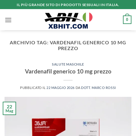
Salta
IL PIÙ GRANDE SITO DI PRODOTTI SESSUALI IN ITALIA.
ai
contenuti
0
ARCHIVIO TAG:
VARDENAFIL GENERICO 10 MG
PREZZO
SALUTE MASCHILE
Vardenafil generico 10 mg prezzo
PUBBLICATO IL
22 MAGGIO 2026
DA
DOTT. MARCO ROSSI
22
Mag