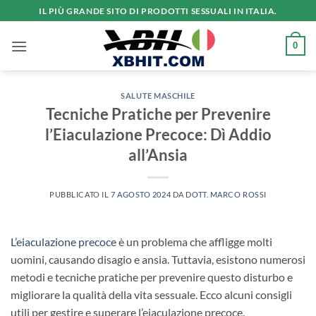
Salta
IL PIÙ GRANDE SITO DI PRODOTTI SESSUALI IN ITALIA.
ai
contenuti
0
SALUTE MASCHILE
Tecniche Pratiche per Prevenire
l’Eiaculazione Precoce: Dì Addio
all’Ansia
PUBBLICATO IL
7 AGOSTO 2024
DA
DOTT. MARCO ROSSI
L’
eiaculazione precoce
è un problema che affligge molti
uomini, causando disagio e ansia. Tuttavia, esistono numerosi
metodi e tecniche pratiche per prevenire questo disturbo e
migliorare la qualità della vita sessuale. Ecco alcuni consigli
utili per gestire e superare l’eiaculazione precoce.