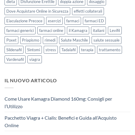
dieta
Disfunzione Erettile
doppia azione
dosaggio
Dove Acquistare Online in Sicurezza
effetti collaterali
Eiaculazione Precoce
esercizi
farmaci
farmaci ED
farmaci generici
farmaci online
il Kamagra
italiani
Levifil
Poxet
Priapismo
rimedi
Salute Maschile
salute sessuale
Sildenafil
Sintomi
stress
Tadalafil
terapia
trattamento
Vardenafil
viagra
IL NUOVO ARTICOLO
Come Usare Kamagra Diamond 160mg: Consigli per
l’Utilizzo
Pacchetto Viagra + Cialis: Benefici e Guida all’Acquisto
Online