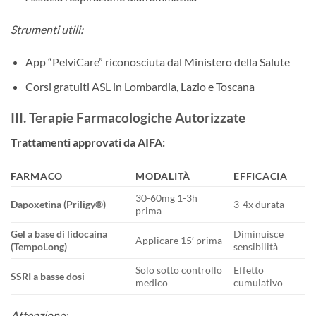
Strumenti utili:
App “PelviCare” riconosciuta dal Ministero della Salute
Corsi gratuiti ASL in Lombardia, Lazio e Toscana
III. Terapie Farmacologiche Autorizzate
Trattamenti approvati da AIFA:​
FARMACO
MODALITÀ
EFFICACIA
30-60mg 1-3h
Dapoxetina (Priligy®)​
3-4x durata
prima
Gel a base di lidocaina
Diminuisce
Applicare 15′ prima
(TempoLong)​
sensibilità
Solo sotto controllo
Effetto
SSRI a basse dosi
medico
cumulativo
Attenzione: