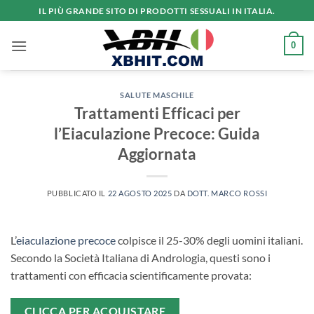
Salta
IL PIÙ GRANDE SITO DI PRODOTTI SESSUALI IN ITALIA.
ai
contenuti
0
SALUTE MASCHILE
Trattamenti Efficaci per
l’Eiaculazione Precoce: Guida
Aggiornata
PUBBLICATO IL
22 AGOSTO 2025
DA
DOTT. MARCO ROSSI
L’
eiaculazione precoce
colpisce il 25-30% degli uomini italiani.
Secondo la Società Italiana di Andrologia, questi sono i
trattamenti con efficacia scientificamente provata:
CLICCA PER ACQUISTARE