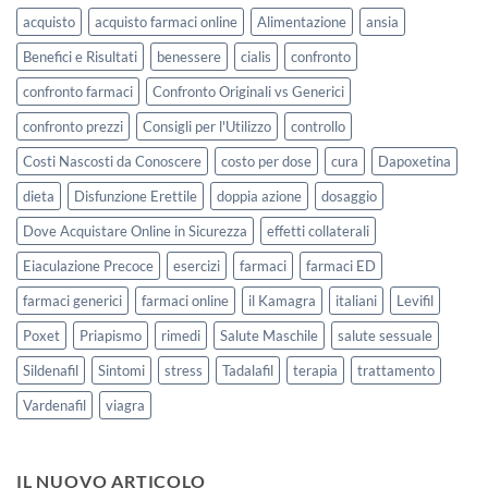
acquisto
acquisto farmaci online
Alimentazione
ansia
Benefici e Risultati
benessere
cialis
confronto
confronto farmaci
Confronto Originali vs Generici
confronto prezzi
Consigli per l'Utilizzo
controllo
Costi Nascosti da Conoscere
costo per dose
cura
Dapoxetina
dieta
Disfunzione Erettile
doppia azione
dosaggio
Dove Acquistare Online in Sicurezza
effetti collaterali
Eiaculazione Precoce
esercizi
farmaci
farmaci ED
farmaci generici
farmaci online
il Kamagra
italiani
Levifil
Poxet
Priapismo
rimedi
Salute Maschile
salute sessuale
Sildenafil
Sintomi
stress
Tadalafil
terapia
trattamento
Vardenafil
viagra
IL NUOVO ARTICOLO