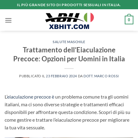
Salta
IL PIÙ GRANDE SITO DI PRODOTTI SESSUALI IN ITALIA.
ai
contenuti
0
SALUTE MASCHILE
Trattamento dell’Eiaculazione
Precoce: Opzioni per Uomini in Italia
PUBBLICATO IL
23 FEBBRAIO 2024
DA
DOTT. MARCO ROSSI
L’
eiaculazione precoce è
un problema comune tra gli uomini
italiani, ma ci sono diverse strategie e trattamenti efficaci
disponibili per affrontare questa condizione. Scopri di più su
come gestire e trattare l’eiaculazione precoce per migliorare
la tua vita sessuale.