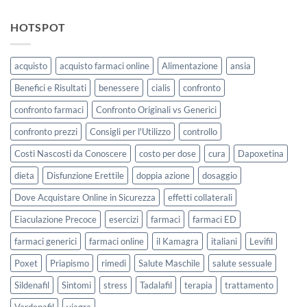
HOTSPOT
acquisto
acquisto farmaci online
Alimentazione
ansia
Benefici e Risultati
benessere
cialis
confronto
confronto farmaci
Confronto Originali vs Generici
confronto prezzi
Consigli per l'Utilizzo
controllo
Costi Nascosti da Conoscere
costo per dose
cura
Dapoxetina
dieta
Disfunzione Erettile
doppia azione
dosaggio
Dove Acquistare Online in Sicurezza
effetti collaterali
Eiaculazione Precoce
esercizi
farmaci
farmaci ED
farmaci generici
farmaci online
il Kamagra
italiani
Levifil
Poxet
Priapismo
rimedi
Salute Maschile
salute sessuale
Sildenafil
Sintomi
stress
Tadalafil
terapia
trattamento