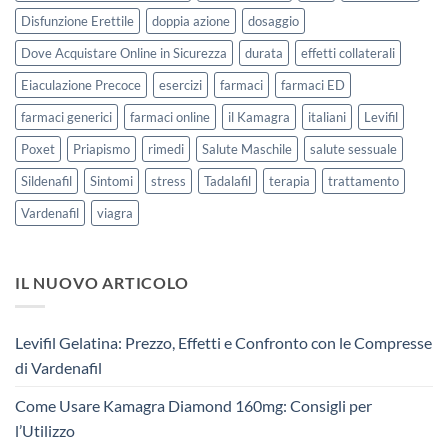
Disfunzione Erettile
doppia azione
dosaggio
Dove Acquistare Online in Sicurezza
durata
effetti collaterali
Eiaculazione Precoce
esercizi
farmaci
farmaci ED
farmaci generici
farmaci online
il Kamagra
italiani
Levifil
Poxet
Priapismo
rimedi
Salute Maschile
salute sessuale
Sildenafil
Sintomi
stress
Tadalafil
terapia
trattamento
Vardenafil
viagra
IL NUOVO ARTICOLO
Levifil Gelatina: Prezzo, Effetti e Confronto con le Compresse
di Vardenafil
Come Usare Kamagra Diamond 160mg: Consigli per
l’Utilizzo