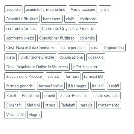
acquisto
acquisto farmaci online
Alimentazione
ansia
Benefici e Risultati
benessere
cialis
confronto
confronto farmaci
Confronto Originali vs Generici
confronto prezzi
Consigli per l'Utilizzo
controllo
Costi Nascosti da Conoscere
costo per dose
cura
Dapoxetina
dieta
Disfunzione Erettile
doppia azione
dosaggio
Dove Acquistare Online in Sicurezza
effetti collaterali
Eiaculazione Precoce
esercizi
farmaci
farmaci ED
farmaci generici
farmaci online
il Kamagra
italiani
Levifil
Poxet
Priapismo
rimedi
Salute Maschile
salute sessuale
Sildenafil
Sintomi
stress
Tadalafil
terapia
trattamento
Vardenafil
viagra