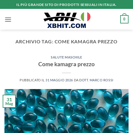
Salta
IL PIÙ GRANDE SITO DI PRODOTTI SESSUALI IN ITALIA.
ai
contenuti
0
ARCHIVIO TAG:
COME KAMAGRA PREZZO
SALUTE MASCHILE
Come kamagra prezzo
PUBBLICATO IL
31 MAGGIO 2026
DA
DOTT. MARCO ROSSI
31
Mag