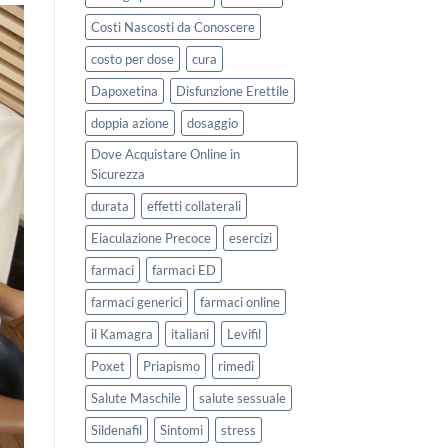
Costi Nascosti da Conoscere
costo per dose
cura
Dapoxetina
Disfunzione Erettile
doppia azione
dosaggio
Dove Acquistare Online in
Sicurezza
durata
effetti collaterali
Eiaculazione Precoce
esercizi
farmaci
farmaci ED
farmaci generici
farmaci online
il Kamagra
italiani
Levifil
Poxet
Priapismo
rimedi
Salute Maschile
salute sessuale
Sildenafil
Sintomi
stress