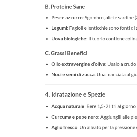
B. Proteine Sane
Pesce azzurro
: Sgombro, alici e sardine
Legumi
: Fagioli e lenticchie sono fonti di 
Uova biologiche
: Il tuorlo contiene coli
C. Grassi Benefici
Olio extravergine d’oliva
: Usalo a crudo 
Noci e semi di zucca
: Una manciata al gio
4. Idratazione e Spezie
Acqua naturale
: Bere 1,5-2 litri al giorn
Curcuma e pepe nero
: Aggiungili alle p
Aglio fresco
: Un alleato per la pressione 