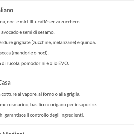
liano
na, noci e mirtilli + caffè senza zucchero.
n avocado e semi di sesamo.
erdure grigliate (zucchine, melanzane) e quinoa.
 secca (mandorle o noci).
ta di rucola, pomodorini e olio EVO.
 Casa
a cotture al vapore, al forno o alla griglia.
me rosmarino, basilico o origano per insaporire.
hi garantisce il controllo degli ingredienti.