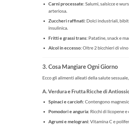
Carni processate
: Salumi, salsicce e wur
arteriosa.
Zuccheri raffinati
: Dolci industriali, bib
insulinica.
Fritti e grassi trans
: Patatine, snack e m
Alcol in eccesso
: Oltre 2 bicchieri di vi
3. Cosa Mangiare Ogni Giorno
Ecco gli alimenti alleati della salute sessuale, 
A. Verdura e Frutta Ricche di Antiossi
Spinaci e carciofi
: Contengono magnesio e
Pomodori e anguria
: Ricchi di licopene e
Agrumi e melograni
: Vitamina C e polife