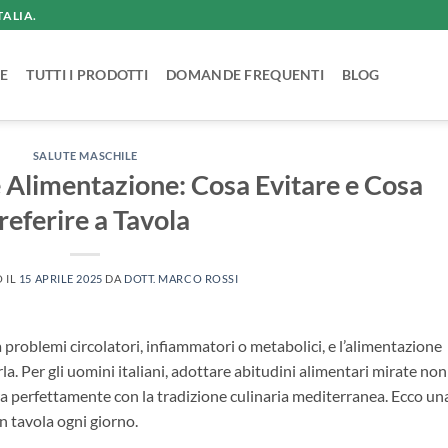
TALIA.
E
TUTTI I PRODOTTI
DOMANDE FREQUENTI
BLOG
SALUTE MASCHILE
e Alimentazione: Cosa Evitare e Cosa
referire a Tavola
 IL
15 APRILE 2025
DA
DOTT. MARCO ROSSI
a problemi circolatori, infiammatori o metabolici, e l’alimentazione
rla. Per gli uomini italiani, adottare abitudini alimentari mirate non
gra perfettamente con la tradizione culinaria mediterranea. Ecco un
in tavola ogni giorno.