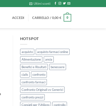
Ultimi sconti
ACCEDI
CARRELLO /
0,00
€
0
HOTSPOT
acquisto
acquisto farmaci online
Alimentazione
ansia
Benefici e Risultati
benessere
cialis
confronto
confronto farmaci
Confronto Originali vs Generici
a
confronto prezzi
Consigli per l'Utilizzo
controllo