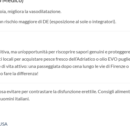
lo Medico)
oia, migliora la vasodilatazione.
a un rischio maggiore di DE (esposizione al sole o integratori).
nitiva, ma un’opportunità per riscoprire sapori genuini e proteggere
ati locali per acquistare pesce fresco dell’Adriatico o olio EVO pugli
di vita attivo: una passeggiata dopo cena lungo le vie di Firenze o
 fare la differenza!
osa evitare per contrastare la disfunzione erettile. Consigli aliment
 uomini italiani.
 USA