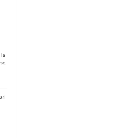
 la
ese.
ari