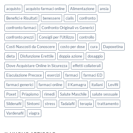
acquisto
acquisto farmaci online
Alimentazione
ansia
Benefici e Risultati
benessere
cialis
confronto
confronto farmaci
Confronto Originali vs Generici
confronto prezzi
Consigli per l'Utilizzo
controllo
Costi Nascosti da Conoscere
costo per dose
cura
Dapoxetina
dieta
Disfunzione Erettile
doppia azione
dosaggio
Dove Acquistare Online in Sicurezza
effetti collaterali
Eiaculazione Precoce
esercizi
farmaci
farmaci ED
farmaci generici
farmaci online
il Kamagra
italiani
Levifil
Poxet
Priapismo
rimedi
Salute Maschile
salute sessuale
Sildenafil
Sintomi
stress
Tadalafil
terapia
trattamento
Vardenafil
viagra