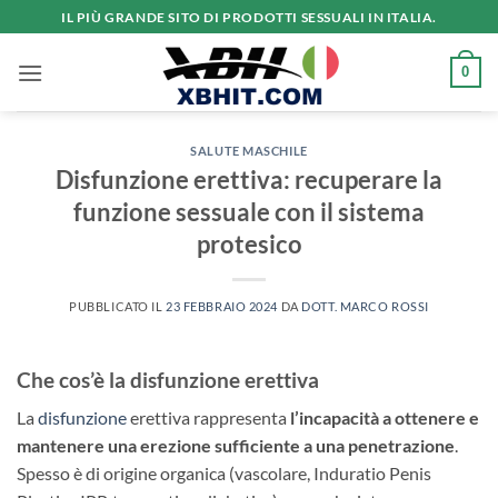
Salta
IL PIÙ GRANDE SITO DI PRODOTTI SESSUALI IN ITALIA.
ai
contenuti
0
SALUTE MASCHILE
Disfunzione erettiva: recuperare la
funzione sessuale con il sistema
protesico
PUBBLICATO IL
23 FEBBRAIO 2024
DA
DOTT. MARCO ROSSI
Che cos’è la disfunzione erettiva
La
disfunzione
erettiva rappresenta
l’incapacità a ottenere e
mantenere una erezione sufficiente a una penetrazione
.
Spesso è di origine organica (vascolare, Induratio Penis