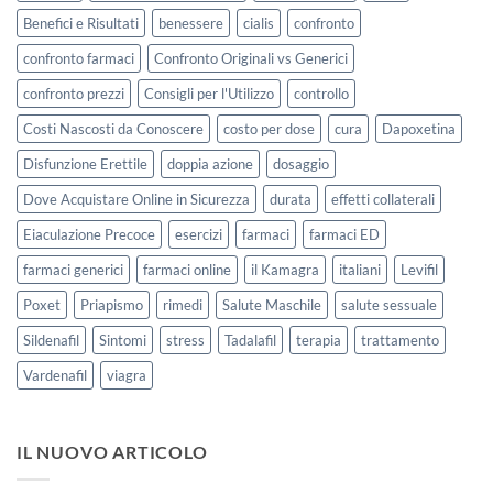
Benefici e Risultati
benessere
cialis
confronto
confronto farmaci
Confronto Originali vs Generici
confronto prezzi
Consigli per l'Utilizzo
controllo
Costi Nascosti da Conoscere
costo per dose
cura
Dapoxetina
Disfunzione Erettile
doppia azione
dosaggio
Dove Acquistare Online in Sicurezza
durata
effetti collaterali
Eiaculazione Precoce
esercizi
farmaci
farmaci ED
farmaci generici
farmaci online
il Kamagra
italiani
Levifil
Poxet
Priapismo
rimedi
Salute Maschile
salute sessuale
Sildenafil
Sintomi
stress
Tadalafil
terapia
trattamento
Vardenafil
viagra
IL NUOVO ARTICOLO