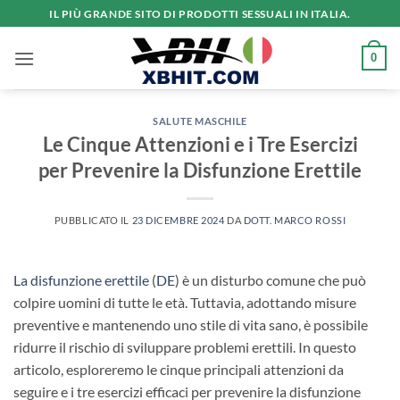
Salta
IL PIÙ GRANDE SITO DI PRODOTTI SESSUALI IN ITALIA.
ai
contenuti
0
SALUTE MASCHILE
Le Cinque Attenzioni e i Tre Esercizi
per Prevenire la Disfunzione Erettile
PUBBLICATO IL
23 DICEMBRE 2024
DA
DOTT. MARCO ROSSI
La disfunzione erettile
(
DE
) è un disturbo comune che può
colpire uomini di tutte le età. Tuttavia, adottando misure
preventive e mantenendo uno stile di vita sano, è possibile
ridurre il rischio di sviluppare problemi erettili. In questo
articolo, esploreremo le cinque principali attenzioni da
seguire e i tre esercizi efficaci per prevenire la disfunzione