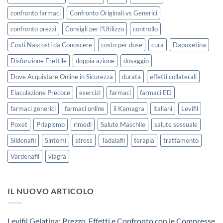
confronto farmaci
Confronto Originali vs Generici
confronto prezzi
Consigli per l'Utilizzo
controllo
Costi Nascosti da Conoscere
costo per dose
cura
Dapoxetina
Disfunzione Erettile
doppia azione
dosaggio
Dove Acquistare Online in Sicurezza
durata
effetti collaterali
Eiaculazione Precoce
esercizi
farmaci
farmaci ED
farmaci generici
farmaci online
il Kamagra
italiani
Levifil
Poxet
Priapismo
rimedi
Salute Maschile
salute sessuale
Sildenafil
Sintomi
stress
Tadalafil
terapia
trattamento
Vardenafil
viagra
IL NUOVO ARTICOLO
Levifil Gelatina: Prezzo, Effetti e Confronto con le Compresse