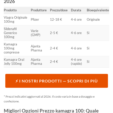
2026
Prodotto
Produttore
Prezzo/dose
Durata
Bioequivalente
Viagra Originale
Pfizer
12-18 €
4-6 ore
Originale
100mg
Sildenafil
Varie
Generico
2-5 €
4-6 ore
Si
(GMP)
100mg
Kamagra
Ajanta
100mg
2-4 €
4-6 ore
Si
Pharma
compresse
Kamagra Oral
Ajanta
4-6 ore
2-4 €
Si
Jelly 100mg
Pharma
(rapido)
⚡ I NOSTRI PRODOTTI — SCOPRI DI PIÙ
* Prezzi indicativi aggiornati al 2026. Il costo varia in base a dosaggio e
confezione.
Migliori Opzioni Prezzo kamagra 100: Quale