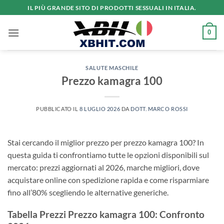
Salta
IL PIÙ GRANDE SITO DI PRODOTTI SESSUALI IN ITALIA.
ai
contenuti
0
SALUTE MASCHILE
Prezzo kamagra 100
PUBBLICATO IL
8 LUGLIO 2026
DA
DOTT. MARCO ROSSI
Stai cercando il miglior prezzo per prezzo kamagra 100? In
questa guida ti confrontiamo tutte le opzioni disponibili sul
mercato: prezzi aggiornati al 2026, marche migliori, dove
acquistare online con spedizione rapida e come risparmiare
fino all’80% scegliendo le alternative generiche.
Tabella Prezzi Prezzo kamagra 100: Confronto