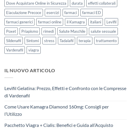
Dove Acquistare Online in Sicurezza
durata
effetti collaterali
Eiaculazione Precoce
esercizi
farmaci
farmaci ED
farmaci generici
farmaci online
il Kamagra
italiani
Levifil
Poxet
Priapismo
rimedi
Salute Maschile
salute sessuale
Sildenafil
Sintomi
stress
Tadalafil
terapia
trattamento
Vardenafil
viagra
IL NUOVO ARTICOLO
Levifil Gelatina: Prezzo, Effetti e Confronto con le Compresse
di Vardenafil
Come Usare Kamagra Diamond 160mg: Consigli per
l’Utilizzo
Pacchetto Viagra + Cialis: Benefici e Guida all’Acquisto