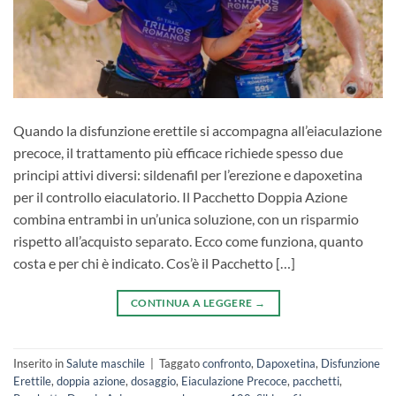
Quando la disfunzione erettile si accompagna all’eiaculazione
precoce, il trattamento più efficace richiede spesso due
principi attivi diversi: sildenafil per l’erezione e dapoxetina
per il controllo eiaculatorio. Il Pacchetto Doppia Azione
combina entrambi in un’unica soluzione, con un risparmio
rispetto all’acquisto separato. Ecco come funziona, quanto
costa e per chi è indicato. Cos’è il Pacchetto […]
CONTINUA A LEGGERE
→
Inserito in
Salute maschile
|
Taggato
confronto
,
Dapoxetina
,
Disfunzione
Erettile
,
doppia azione
,
dosaggio
,
Eiaculazione Precoce
,
pacchetti
,