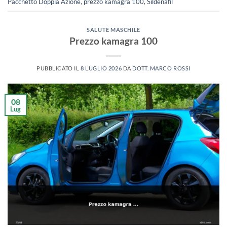
Pacchetto Doppia Azione
,
prezzo kamagra 100
,
Sildenafil
SALUTE MASCHILE
Prezzo kamagra 100
PUBBLICATO IL
8 LUGLIO 2026
DA
DOTT. MARCO ROSSI
08
Lug