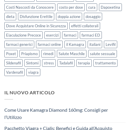
Costi Nascosti da Conoscere
costo per dose
cura
Dapoxetina
dieta
Disfunzione Erettile
doppia azione
dosaggio
Dove Acquistare Online in Sicurezza
effetti collaterali
Eiaculazione Precoce
esercizi
farmaci
farmaci ED
farmaci generici
farmaci online
il Kamagra
italiani
Levifil
Poxet
Priapismo
rimedi
Salute Maschile
salute sessuale
Sildenafil
Sintomi
stress
Tadalafil
terapia
trattamento
Vardenafil
viagra
IL NUOVO ARTICOLO
Come Usare Kamagra Diamond 160mg: Consigli per
l’Utilizzo
Pacchetto Viagra + Cialis: Benefici e Guida all’Acquisto