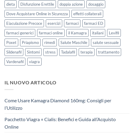
dieta
Disfunzione Erettile
doppia azione
dosaggio
Dove Acquistare Online in Sicurezza
effetti collaterali
Eiaculazione Precoce
esercizi
farmaci
farmaci ED
farmaci generici
farmaci online
il Kamagra
italiani
Levifil
Poxet
Priapismo
rimedi
Salute Maschile
salute sessuale
Sildenafil
Sintomi
stress
Tadalafil
terapia
trattamento
Vardenafil
viagra
IL NUOVO ARTICOLO
Come Usare Kamagra Diamond 160mg: Consigli per
l’Utilizzo
Pacchetto Viagra + Cialis: Benefici e Guida all’Acquisto
Online