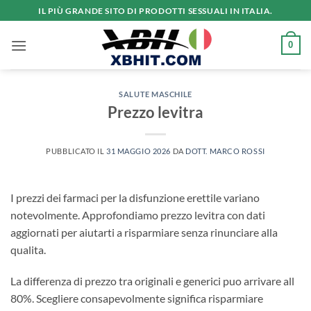
Salta
IL PIÙ GRANDE SITO DI PRODOTTI SESSUALI IN ITALIA.
ai
contenuti
0
SALUTE MASCHILE
Prezzo levitra
PUBBLICATO IL
31 MAGGIO 2026
DA
DOTT. MARCO ROSSI
I prezzi dei farmaci per la disfunzione erettile variano
notevolmente. Approfondiamo prezzo levitra con dati
aggiornati per aiutarti a risparmiare senza rinunciare alla
qualita.
La differenza di prezzo tra originali e generici puo arrivare all
80%. Scegliere consapevolmente significa risparmiare