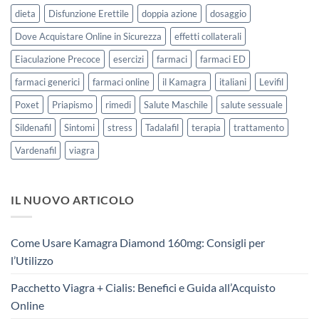
dieta
Disfunzione Erettile
doppia azione
dosaggio
Dove Acquistare Online in Sicurezza
effetti collaterali
Eiaculazione Precoce
esercizi
farmaci
farmaci ED
farmaci generici
farmaci online
il Kamagra
italiani
Levifil
Poxet
Priapismo
rimedi
Salute Maschile
salute sessuale
Sildenafil
Sintomi
stress
Tadalafil
terapia
trattamento
Vardenafil
viagra
IL NUOVO ARTICOLO
Come Usare Kamagra Diamond 160mg: Consigli per
l’Utilizzo
Pacchetto Viagra + Cialis: Benefici e Guida all’Acquisto
Online